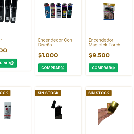
er
Encendedor Con
Encendedor
Diseño
Magiclick Torch
800
$1.000
$9.500
TOCK
SIN STOCK
SIN STOCK