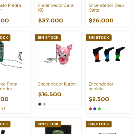
sto Piedra
Encendedor Zeus
Encendedor Zeus
er
K6
Carta
000
$37.000
$26.000
TOCK
SIN STOCK
SIN STOCK
nte Porta
Encendedor Kuromi
Encendedor
dedor
soplete
$16.500
000
$2.300
+1
TOCK
SIN STOCK
SIN STOCK