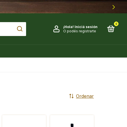
0
¡Hola!
Iniciá sesión
O podés registrarte
Ordenar