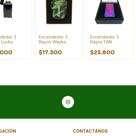
dedor 3
Encendedor 3
Encendedor 3
 Lucky
Rayos Wayko
Rayos FAN
.000
$17.300
$23.800
GACIÓN
CONTACTÁNOS