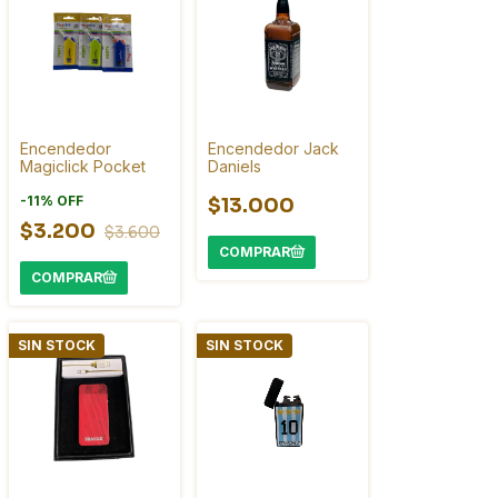
Encendedor
Encendedor Jack
Magiclick Pocket
Daniels
-
11
%
OFF
$13.000
$3.200
$3.600
SIN STOCK
SIN STOCK