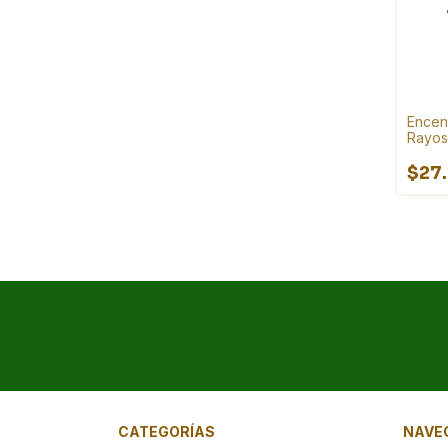
Encen
Rayos
$27
CATEGORÍAS
NAVE