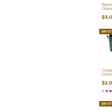
Repue
Clipp
$3.
SIN S
Colga
Encen
$2.
SIN S