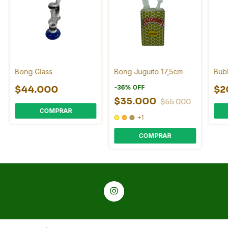
Bong Glass
Bong Juguito 17,5cm
Bub
-
36
%
OFF
$44.000
$2
$35.000
$55.000
+1
COMPRAR