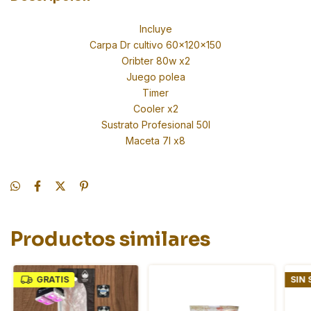
Incluye
Carpa Dr cultivo 60x120x150
Oribter 80w x2
Juego polea
Timer
Cooler x2
Sustrato Profesional 50l
Maceta 7l x8
Productos similares
GRATIS
SIN